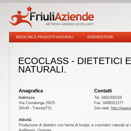
MEDICINE E PRODOTTI NATURALI
ERBORISTERIE
ECOCLASS - DIETETICI 
NATURALI.
Anagrafica
Contatti
Indirizzo
Tel. 0402330155
Via Costalunga 292/5
Fax. 0408321277
34149 - Trieste(TS)
Sito web:
http://www.
Attività
Produzione di dietetici con farina di konjac e cosmetici naturali al
ApiRemin. Giomais.