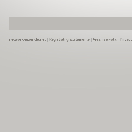
network-aziende.net
|
Registrati gratuitamente
|
Area riservata
|
Privacy