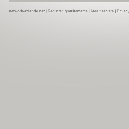
network-aziende.net
|
Registrati gratuitamente
|
Area riservata
|
Privacy