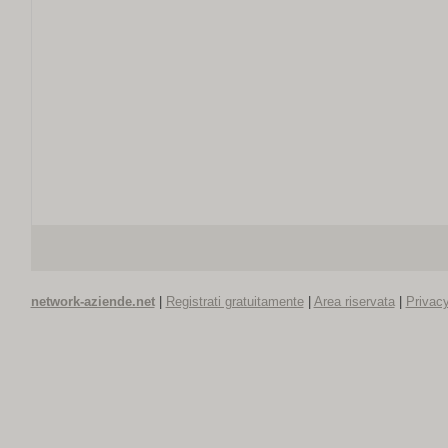
network-aziende.net
|
Registrati gratuitamente
|
Area riservata
|
Privacy