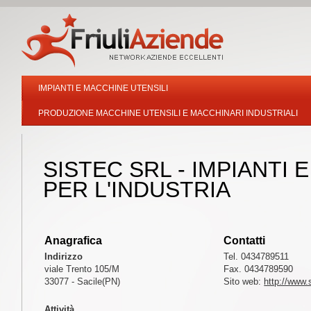
IMPIANTI E MACCHINE UTENSILI
PRODUZIONE MACCHINE UTENSILI E MACCHINARI INDUSTRIALI
SISTEC SRL - IMPIANTI 
PER L'INDUSTRIA
Anagrafica
Contatti
Indirizzo
Tel. 0434789511
viale Trento 105/M
Fax. 0434789590
33077 - Sacile(PN)
Sito web:
http://www.s
Attività