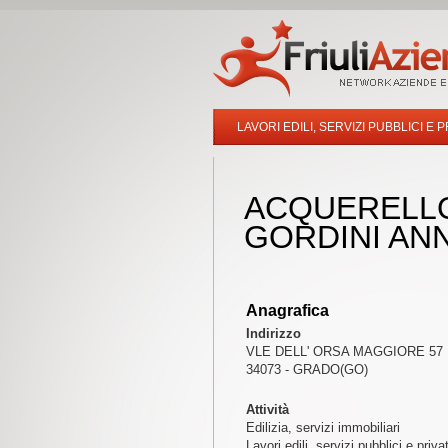
LAVORI EDILI, SERVIZI PUBBLICI E P
ACQUERELLO
GORDINI ANN
Anagrafica
Indirizzo
VLE DELL' ORSA MAGGIORE 57
34073 - GRADO(GO)
Attività
Edilizia, servizi immobiliari
Lavori edili, servizi pubblici e priva