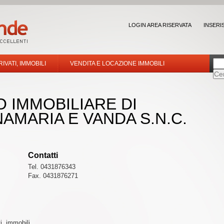
LOGIN AREA RISERVATA
INSERI
RIVATI, IMMOBILI
VENDITA E LOCAZIONE IMMOBILI
 IMMOBILIARE DI
AMARIA E VANDA S.N.C.
Contatti
Tel. 0431876343
Fax. 0431876271
ti, immobili