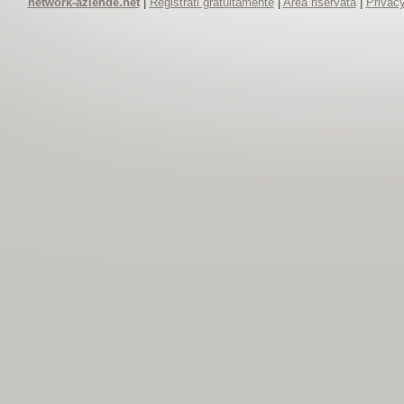
network-aziende.net
|
Registrati gratuitamente
|
Area riservata
|
Privacy