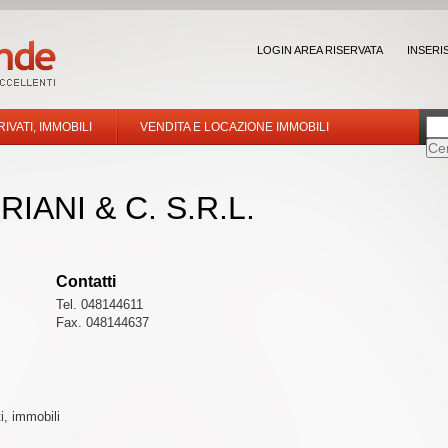
LOGIN AREA RISERVATA
INSERI
RIVATI, IMMOBILI
VENDITA E LOCAZIONE IMMOBILI
ANI & C. S.R.L.
Contatti
Tel. 048144611
Fax. 048144637
ti, immobili