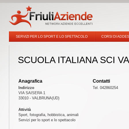
SERVIZI PER LO SPORT E LO SPETTACOLO
CORSI DI ADDE
SCUOLA ITALIANA SCI 
Anagrafica
Contatti
Indirizzo
Tel. 042860254
VIA SAISERA 1
33010 - VALBRUNA(UD)
Attività
Sport, fotografia, hobbistica, animali
Servizi per lo sport e lo spettacolo