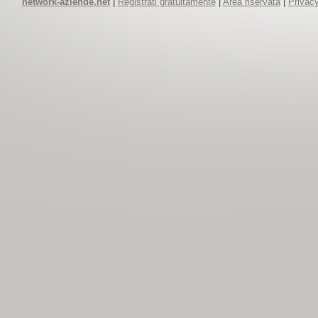
network-aziende.net
|
Registrati gratuitamente
|
Area riservata
|
Privacy