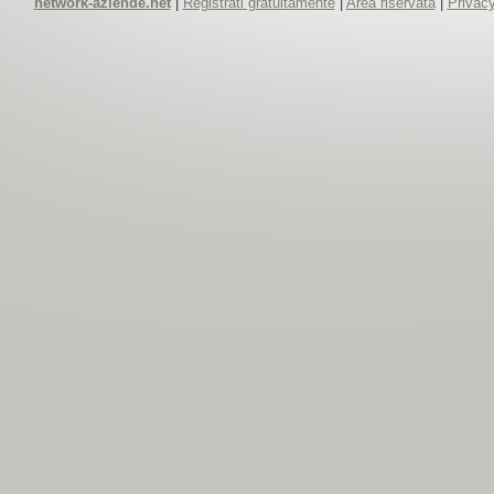
network-aziende.net
|
Registrati gratuitamente
|
Area riservata
|
Privacy